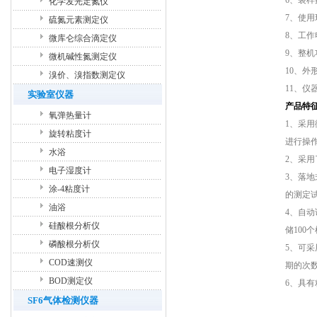
6、装样
化学发光定氮仪
7、使用
硫氮元素测定仪
8、工作电源
微库仑综合滴定仪
9、整机功
微机碱性氮测定仪
10、外形
溴价、溴指数测定仪
11、仪器
实验室仪器
产品特
氧弹热量计
1、采用
旋转粘度计
进行操
水浴
2、采用
电子湿度计
3、落
涂-4粘度计
的测定
油浴
4、自
硅酸根分析仪
储100
磷酸根分析仪
5、可
COD速测仪
期的次
BOD测定仪
6、具有
SF6气体检测仪器