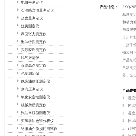
电阻率测定仪
产品信息：
SYQ-
石油蜡含油量测定仪
粘度测定
盐含量测定仪
和动力粘
烃类测定仪
与极限数
界面张力测定仪
计》的
泡沫特性测定仪
（指牛顿
实际胶质测定仪
物质对
脱气振荡仪
产品别
萘结晶点测定仪
自动测
色度测定仪
器，全
绝缘油耐压测定仪
蒸汽压测定仪
产品参
氧化安定性测定仪
1、温度传
机械杂质测定仪
2、控温范
汽油辛烷值测定仪
3、温度分
变压器油色谱分析仪
4、控温精
5、计时精
绝缘油介质损耗测试仪